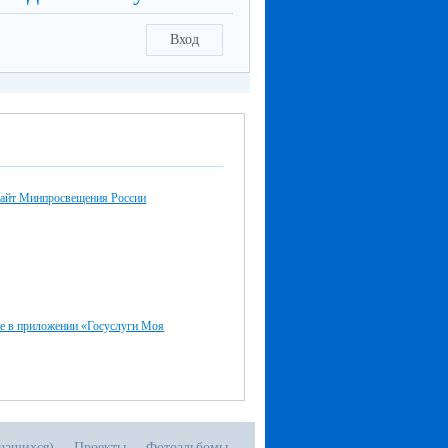
Вход
айт Минпросвещения России
е в приложении «Госуслуги Моя
чащихся)
Проекты
Фотоальбомы