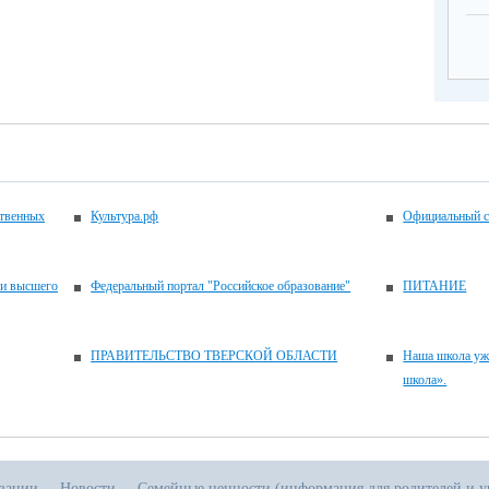
ственных
Культура.рф
Официальный с
 и высшего
Федеральный портал "Российское образование"
ПИТАНИЕ
ПРАВИТЕЛЬСТВО ТВЕРСКОЙ ОБЛАСТИ
Наша школа уж
школа».
изации
Новости
Семейные ценности (информация для родителей и у