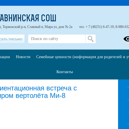
ЛАВНИНСКАЯ СОШ
л, Торжокский р-н, Славный п, Мира ул, дом № 2а
тел. + 7 (48251) 6-47-19; 8-980-63
сать письмо
изации
Новости
Семейные ценности (информация для родителей и у
2026
Контакты
ентационная встреча с
ром вертолёта Ми-8