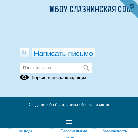
МБОУ СЛАВНИНСКАЯ СОШ
Написать письмо
БЕЗОПАСНОСТЬ ДЕТЕЙ
Версия для слабовидящих
Информационная
Видеоролики
Месячник
безопасность
по
безопасности
детей
профилактике
Сведения об образовательной организации
ОРВИ и
гриппа
Безопасность
Видео -
Дорожная
на воде
Персональные
безопасность
данные