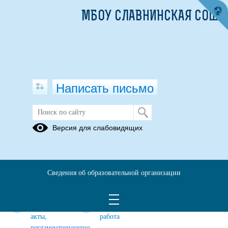
МБОУ СЛАВНИНСКАЯ СОШ
Написать письмо
ВОСПИТАТЕЛЬНАЯ РАБОТА
Версия для слабовидящих
Программы
Профилактика
Система
внеурочной
деструктивного
выявления и
деятельности
поведения
развития
Сведения об образовательной организации
талантов у
детей
Нормативные
Профилактическая
акты,
работа
регламентирующие